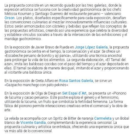
La propuesta consiste en un recorrido guiado por las tres galerías, donde la
expresión artística se fusiona con la creatividad gastronómica de los chefs
Melissa
Kouman
y Santiago Guerrero
del restaurante peruano – valenciano
Orson
. Los platos, diseñados específicamente para cada exposición, desafían
las convenciones culinarias al mezclar innovadoramente influencias culturales.
Estos serán armonizados con cócteles y bebidas que reflejan los conceptos de
las propuestas artísticas, creando así una experiencia que celebra la diversidad
y establece vínculos sociales a través de la intersección de las exhibiciones y el
maridaje gastronómico.
En la exposición de Javier Bravo de Rueda en
Jorge López Galería
, la propuesta
gastronómica se centra en el tiempo, la conservación y el azar. Se ofrece un
«Escabeche peruano de bonito y ají panca», utilizando una técnica ancestral
para prolongar la vida de los alimentos. La segunda elaboración, «El Tamal del
azar», imita las baldosas cocidas con el paso del tiempo y el azar depositado en
ellas. El tamal se elabora de manera desigual, imitando el azar y proporcionando
al visitante una baldosa única.
En la exposición de Greta Alfaro en
Rosa Santos Galería
, se sirve un
«
Gazpacho manchego con pato pekinés
«.
En la exposición de Olga de Diego en
Set Espai d´Art
, se presenta un «Pionono
de lúcuma y cacao peruano». Este postre explora el género y el feminismo,
utilizando la lúcuma, un fruto que simboliza la fertilidad femenina. La forma
fálica del pionono permite interacciones creativas entre el comensal y la obra de
arte.
La velada se acompaña con un
Spritz
de
Bitter
de naranja
Carmeleta
y un
Bobal
blanco de
Vicente Gandía
, complementando la experiencia sensorial. La
propuesta culinaria y artística se entrelaza, ofreciendo una experiencia única que
va más allá de lo convencional.