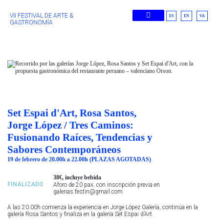
VII FESTIVAL DE ARTE &
ES
EN
VA
GASTRONOMÍA
Ediciones Anteriores
Set Espai d'Art, Rosa Santos,
Jorge López / Tres Caminos:
Fusionando Raíces, Tendencias y
Sabores Contemporáneos
19 de febrero de 20.00h a 22.00h (PLAZAS AGOTADAS)
38€, incluye bebida
FINALIZADO
Aforo de 20 pax. con inscripción previa en
galerias.festin@gmail.com
A las 20.00h c
omienza la experiencia en Jorge López Galería, continúa en la
galería Rosa Santos y finaliza en la galería Set Espai d’Art.