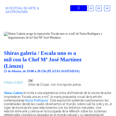
VII FESTIVAL DE ARTE &
ES
EN
VA
GASTRONOMÍA
Ediciones Anteriores
Shiras galería / Escala uno es a
mil con la Chef Mª José Martínez
(Lienzo)
21 de febrero, de 19:00 a 20:15h (PLAZAS AGOTADAS)
25€
FINALIZADO
Aforo de 20 pax. con inscripción previa
Shiras Galería
te invita a una experiencia única disfrutando de la cocina de autor
inspirada en ‘Escala uno es a mil’, la nueva propuesta visual de la artista
contemporánea
Nuria Rodríguez
. Esta exposición pretende cuestionarnos las
coordenadas desde las cuales observamos el mundo, sobre cuál ha sido y es, el
lugar de enunciación para relacionarnos con los entornos naturales. Una
relación entre arte y ciencia en la búsqueda de la reflexión sobre los sistemas
referenciales cromáticos basados en el mundo natural y su representación