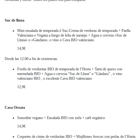
Suc de lluna
Mini ensalada de temporada ó Suc-Crema de verduras de temporada + Paella
Valenciana o Vegana a fuego de leña de naranjo + Agua o cerveza «Suc de
Lluna» o «Gándara», o vino o Cava BIO valenciano
14,9€
Desde las 12:00 a fin de existencias.
FestIn de verduritas BIO de temporada de l’Horta + Tarta de queso con
mermelada BIO + Agua o cerveza “Suc de Lluna” o “Gándara” , o vino
valenciano BIO , o excelente Cava BIO valenciano
12,9€
Casa Orxata
Smoothie vegano + Ensalada BIO con xufa + café orgánico
14,9€
Coquetes de cintas de verduritas BIO + Mejillones frescos con perlas de l’Horta