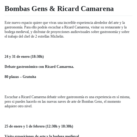
Bombas Gens & Ricard Camarena
Este nuevo espacio quiere que vivas una increíble experiencia alrededor del arte y la
gastronomía. Para ello podrás escuchar a Ricard Camarena, visitar su restaurante y la
bodega medieval, y disfrutar de proyecciones audiovisuales sobre gastronomía y sobre
el trabajo del chef de 2 estrellas Michelin.
24 y 31 de enero (18:30h)
Debate gastronómico con Ricard Camarena.
80 plazas – Gratuita
Escuchar a Ricard Camarena debatir sobre gastronomía es una experiencia en sí misma,
pero si puedes hacerlo en las nuevas naves de arte de Bombas Gens, el momento
adquiere otro nivel.
25 de enero y 1 de febrero (12:30h y 18:30h)
Visita exposiciones de arte y la bodega medieval.