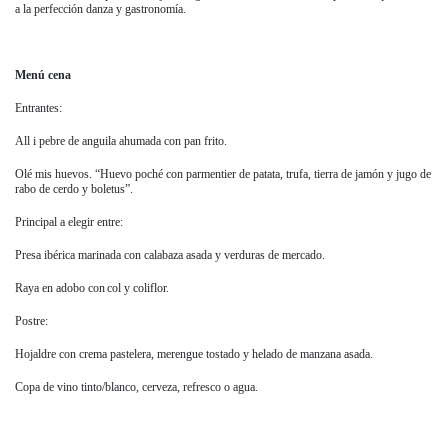
a la perfección danza y gastronomía.
Menú cena
Entrantes:
All i pebre de anguila ahumada con pan frito.
Olé mis huevos. “Huevo poché con parmentier de patata, trufa, tierra de jamón y jugo de
rabo de cerdo y boletus”.
Principal a elegir entre:
Presa ibérica marinada con calabaza asada y verduras de mercado.
Raya en adobo con col y coliflor.
Postre:
Hojaldre con crema pastelera, merengue tostado y helado de manzana asada.
Copa de vino tinto/blanco, cerveza, refresco o agua.