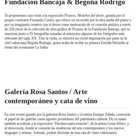
Fundación Bancaja & Begoña Rodrigo
Te proponemos una visita a la exposición
Picasso. Modelos del deseo,
guiada por el
propio comisario Fernando Castro, que ofrece un recorrido por la obra tardía del pintor y
por su imaginario creativo con el deseo como motivación de su creación artística a través
de 228 obras de la colección de obra gráfica de Picasso de la Fundación Bancaja, que se
muestran junto a 35 fotografías tomadas al artista por algunos de los fotógrafos más
relevante del siglo XX. Tras la visita, se ofrecerá un cóctel degustación por parte de la
chef valenciana Begoña Rodrigo, quien acaba de recibir su primera Estrella Michelín al
frente del restaurante La Salita.
Galería Rosa Santos / Arte
contemporáneo y cata de vino
En este evento guiado por la galerista Rosa Santos y el artista Enrique Zabala, conocerás
el papel de las galerías como agentes promotores del patrimonio cultural. De su mano
también accederás a la exposición “Decimocuarta estación”, de la artista Greta Alfaro, y
al showroom, donde te contarán las tendencias del arte contemporáneo y los nuevos
lenguajes y artistas. Además, podrás disfrutar de una cata de vinos valencianos