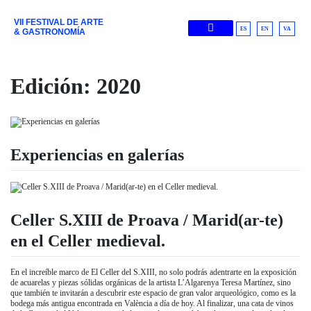
VII FESTIVAL DE ARTE
ES
EN
VA
& GASTRONOMÍA
Ediciones Anteriores
Edición:
2020
Experiencias en galerías
Celler S.XIII de Proava / Marid(ar-te)
en el Celler medieval.
En el increíble marco de El Celler del S.XIII, no solo podrás adentrarte en la exposición
de acuarelas y piezas sólidas orgánicas de la artista L’Algarenya Teresa Martínez, sino
que también te invitarán a descubrir este espacio de gran valor arqueológico, como es la
bodega más antigua encontrada en València a día de hoy. Al finalizar, una cata de vinos