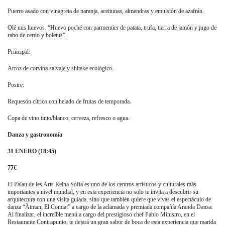
Puerro asado con vinagreta de naranja, aceitunas, almendras y emulsión de azafrán.
Olé mis huevos. “Huevo poché con parmentier de patata, trufa, tierra de jamón y jugo de
rabo de cerdo y boletus”.
Principal:
Arroz de corvina salvaje y shitake ecológico.
Postre:
Requesón cítrico con helado de frutas de temporada.
Copa de vino tinto/blanco, cerveza, refresco o agua.
Danza y gastronomía
31 ENERO (18:45)
77€
El Palau de les Arts Reina Sofía es uno de los centros artísticos y culturales más
importantes a nivel mundial, y en esta experiencia no solo te invita a descubrir su
arquitectura con una visita guiada, sino que también quiere que vivas el espectáculo de
danza “Âtman, El Comiat” a cargo de la aclamada y premiada compañía Aranda Dansa.
Al finalizar, el increíble menú a cargo del prestigioso chef Pablo Ministro, en el
Restaurante Contrapunto, te dejará un gran sabor de boca de esta experiencia que marida