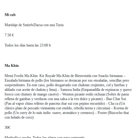
Mi cub
Maridaje de SmörfsDacsa con una Turia
7.50 €
Todos los días hasta las 23:00 h
Ma Khin
Menú FestIn Ma Khin: Kir Royale Ma Khin de Bienvenida con Snacks birmanas –
Ensalada birmana de pollo (los birmanos se destacan por sus ensaladas, sencillas pero
sorprendentes. En este caso, pollo desgarrado con chalotas crujientes, col y hierbas y
aliñado con aceite de chalota y lima) – Samosa India (Empanadilla de espinacas y queso
fresco con chutney de mango casero) – Wonton picante estilo sichuan (Sobre de pasta
rellena de gambas y verduras con una salsa a la vez dulce y picante) – Bao Char Sui
(Pan al vapor chino relleno de panceta char sui con pepino encurtido) – Cha ca (Un
clásico plato de pescado vietnamita con eneldo, cebolla tierna y cúrcuma) – Korma de
pollo (Un curry de lo más indio: suave, aromático y cremoso) – Postre (Bizcocho thai
con helado de coco)
30€
Mediodía y noche. Todos los platos son para compartir