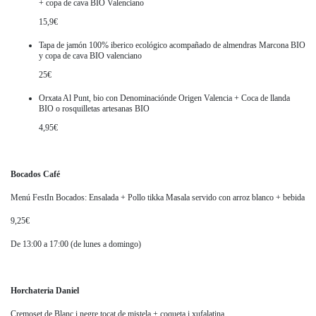
+ copa de cava BIO Valenciano
15,9€
Tapa de jamón 100% iberico ecológico acompañado de almendras Marcona BIO
y copa de cava BIO valenciano
25€
Orxata Al Punt, bio con Denominaciónde Origen Valencia + Coca de llanda
BIO o rosquilletas artesanas BIO
4,95€
Bocados Café
Menú FestIn Bocados: Ensalada + Pollo tikka Masala servido con arroz blanco + bebida
9,25€
De 13:00 a 17:00 (de lunes a domingo)
Horchateria Daniel
Cremoset de Blanc i negre tocat de mistela + coqueta i xufalatina