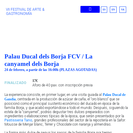
VII FESTIVAL DE ARTE &
ES
EN
VA
GASTRONOMÍA
Ediciones Anteriores
Palau Ducal dels Borja FCV / La
canyamel dels Borja
24 de febrero, a partir de las 16:00h (PLAZAS AGOTADAS)
17€
FINALIZADO
Aforo de 40 pax. con inscripción previa
La experiencia consiste, en primer lugar, en una visita guiada al
Palau Ducal de
Gandia
, centrada en la producción de azúcar de caña, el “oro blanco” que se
posicionó como el principal sustento económico del ducado en época de la
familia Borja, y que acabó exportándose a todo el mundo. Después, siguiendo la
estela de la “canyamel”, podrás degustar tres dulces preparados con
ingredientes o elaboraciones típicas de la época, que serán presentados por la
Pastisseria Tano
, grandes profesionales del sector de la repostería en la Safor:
Mousse de Menjar blanc, Terrer y Chocolate con naranja y almendras.
La forma más dulce de seguir los pasos de la familia Borja por tierras