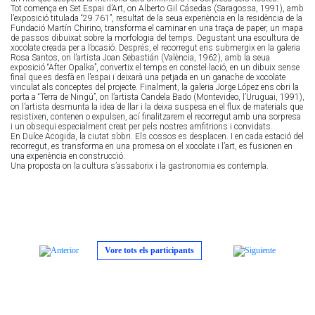
Tot comença en Set Espai d’Art, on Alberto Gil Cásedas (Saragossa, 1991), amb
l’exposició titulada “29.761”, resultat de la seua experiència en la residència de la
Fundació Martín Chirino, transforma el caminar en una traça de paper, un mapa
de passos dibuixat sobre la morfologia del temps. Degustant una escultura de
xocolate creada per a l’ocasió. Després, el recorregut ens submergix en la galeria
Rosa Santos, on l’artista Joan Sebastián (València, 1962), amb la seua
exposició “After Opalka”, convertix el temps en constel·lació, en un dibuix sense
final que es desfà en l’espai i deixarà una petjada en un ganache de xocolate
vinculat als conceptes del projecte. Finalment, la galeria Jorge López ens obri la
porta a “Terra de Ningú”, on l’artista Candela Bado (Montevideo, l’Uruguai, 1991),
on l’artista desmunta la idea de llar i la deixa suspesa en el flux de materials que
resistixen, contenen o expulsen, ací finalitzarem el recorregut amb una sorpresa
i un obsequi especialment creat per pels nostres amfitrions i convidats.
En Dulce Acogida, la ciutat s’obri. Els cossos es desplacen. I en cada estació del
recorregut, es transforma en una promesa on el xocolate i l’art, es fusionen en
una experiència en construcció.
Una proposta on la cultura s’assaborix i la gastronomia es contempla.
Vore tots els participants