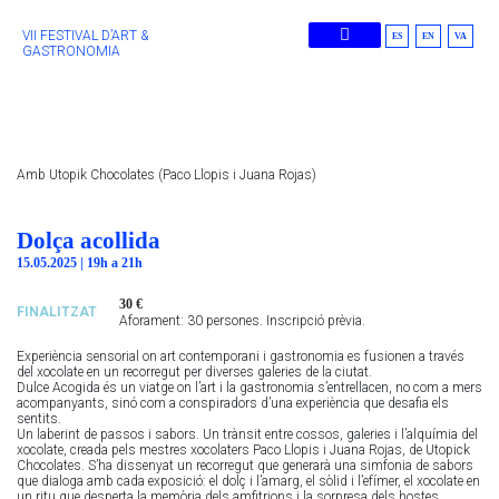
VII FESTIVAL D’ART &
ES
EN
VA
GASTRONOMIA
Edicions Anteriors
Amb Utopik Chocolates (Paco Llopis i Juana Rojas)
Dolça acollida
15.05.2025 | 19h a 21h
30 €
FINALITZAT
Aforament: 30 persones. Inscripció prèvia.
Experiència sensorial on art contemporani i gastronomia es fusionen a través
del xocolate en un recorregut per diverses galeries de la ciutat.
Dulce Acogida és un viatge on l’art i la gastronomia s’entrellacen, no com a mers
acompanyants, sinó com a conspiradors d’una experiència que desafia els
sentits.
Un laberint de passos i sabors. Un trànsit entre cossos, galeries i l’alquímia del
xocolate, creada pels mestres xocolaters Paco Llopis i Juana Rojas, de Utopick
Chocolates. S’ha dissenyat un recorregut que generarà una simfonia de sabors
que dialoga amb cada exposició: el dolç i l’amarg, el sòlid i l’efímer, el xocolate en
un ritu que desperta la memòria dels amfitrions i la sorpresa dels hostes.