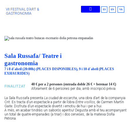
VII FESTIVAL D’ART &
ES
EN
VA
GASTRONOMIA
Edicions Anteriors
Sala Russafa/ Teatre i
gastronomia
7 i 8 d´abril (20:00h) (PLACES DISPONIBLES), 9 i 10 d´abril (PLACES
EXHAURIDES)
40 € per a 2 persones (entrada doble 26 € + berenar 14 €)
FINALITZAT
Aforament de 6 persones per dia, amb inscripció prèvia.
La Sala Russafa presenta
La ciudad de escarcha
, una obra d’art de la companyia
Crit. Es tracta d’un espectacle a partir de l’obra
Entre visillos,
de Carmen Martín
Gaite. Disfruta d’un espectacle divertit i emotiu de hui i per a hui.​
A més, en acabar tindràs un saborós aperitiu! Degusta amb el teu acompanyant
un total de quatre empanades (a triar) i dos cerveses, de la mateixa Doña
Petrona.​