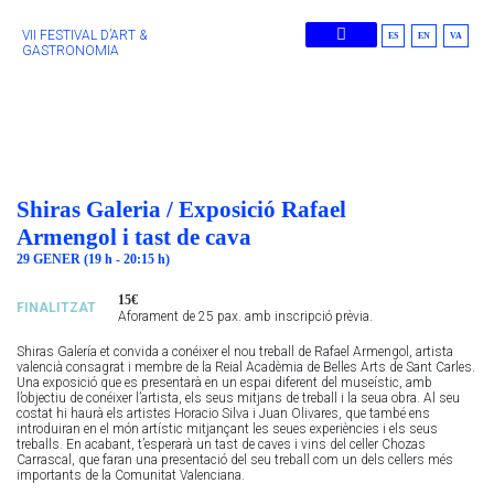
VII FESTIVAL D’ART &
ES
EN
VA
GASTRONOMIA
Edicions Anteriors
Shiras Galeria / Exposició Rafael
Armengol i tast de cava
29 GENER (19 h - 20:15 h)
15€
FINALITZAT
Aforament de 25 pax. amb inscripció prèvia.
Shiras Galería et convida a conéixer el nou treball de Rafael Armengol, artista
valencià consagrat i membre de la Reial Acadèmia de Belles Arts de Sant Carles.
Una exposició que es presentarà en un espai diferent del museístic, amb
l’objectiu de conéixer l’artista, els seus mitjans de treball i la seua obra. Al seu
costat hi haurà els artistes Horacio Silva i Juan Olivares, que també ens
introduiran en el món artístic mitjançant les seues experiències i els seus
treballs. En acabant, t’esperarà un tast de caves i vins del celler Chozas
Carrascal, que faran una presentació del seu treball com un dels cellers més
importants de la Comunitat Valenciana.