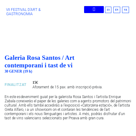
VII FESTIVAL D’ART &
ES
EN
VA
GASTRONOMIA
Edicions Anteriors
Galeria Rosa Santos / Art
contemporani i tast de vi
30 GENER (19 h)
15€
FINALITZAT
Aforament de 15 pax. amb inscripció prèvia.
En este esdeveniment guiat per la galerista Rosa Santos i l’artista Enrique
Zabala coneixeràs el paper de les galeries com a agents promotors del patrimoni
cultural. Amb ells també accediràs a l’exposició «Catorzena estació», de l’artista
Greta Alfaro, i a un showroom on et contaran les tendències de l’art
contemporani i els nous llenguatges i artistes. A més, podràs disfrutar d’un
tast de vins valencians seleccionats per Proava amb gran cura.