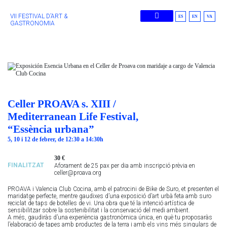
VII FESTIVAL D’ART &
ES
EN
VA
GASTRONOMIA
Edicions Anteriors
Celler PROAVA s. XIII /
Mediterranean Life Festival,
“Essència urbana”
5, 10 i 12 de febrer, de 12:30 a 14:30h
30 €
FINALITZAT
Aforament de 25 pax per dia amb inscripció prèvia en
celler@proava.org
PROAVA i Valencia Club
Cocina
, amb el patrocini de
Bike
de Suro, et presenten el
maridatge perfecte, mentre
gaudixes
d’una exposició d’art urbà feta amb suro
reciclat de taps de botelles de vi. Una obra que té la intenció artística de
sensibilitzar sobre la sostenibilitat i la conservació del medi ambient.
A més, gaudiràs d’una experiència gastronòmica única, en què tu proposaràs
l’elaboració de tapes amb productes de la terra i amb els vins més singulars de