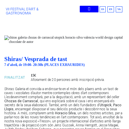
VII FESTIVAL D’ART &
ES
EN
VA
GASTRONOMIA
Edicions Anteriors
Shiras/ Vesprada de tast
7 d’abril, de 19:00- 20:30h (PLACES EXHAURIDES)
15€
FINALITZAT
Aforament de 20 persones amb inscripció prèvia.
Shiras Galeria et convida a endinsar-te en el món dels plaers amb un tast de
caves i xocolates d’autor mentre contemples obres d’art contemporani.
L’esdeveniment comptarà, per a la degustació, amb un representant del celler
Chozas de Carrascal
, qui ens explicarà sobre el cava i ens ensenyarà els
secrets de la seua elaboració. També, amb un dels fundadors d’
Utopick
,
Paco
Llopis
, encarregat d’exposar el seu deliciós producte i descobrir-nos la seua
història. A més, comptarem amb
Horacio Silva
, un dels nostres artistes, per a
parlar-nos de les noves tendències en l’art contemporani. Tot això, envoltat de la
nostra nova exposició «Tresor»; un projecte internacional d’artistes amb llarga
trajectòria i de projecció com són Jens Gussek, Anna Herrgott, Jesse Magee,