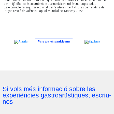
Judith Röder i Ibrahim Erdogan, que presenten noves formes en el llenguatge
per mitjà d’obres fetes amb vidre que no deixen indiferent l’espectador.
Este projecte ha sigut seleccionat per l’esdeveniment «Hui és demà» dins de
l’organització de València Capital Mundial del Disseny 2022.
Vore tots els participants
Si vols més informació sobre les
experiències gastroartístiques, escriu-
nos