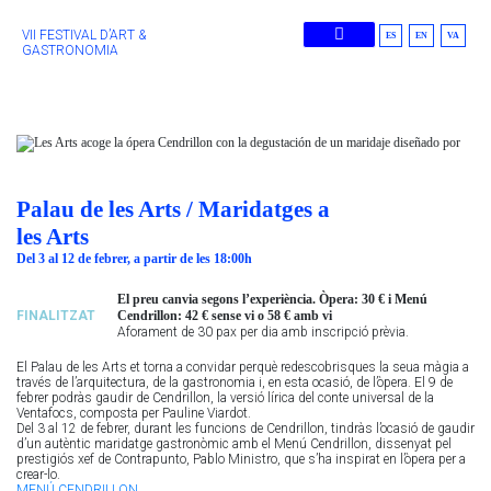
VII FESTIVAL D’ART &
ES
EN
VA
GASTRONOMIA
Edicions Anteriors
Palau de les Arts / Maridatges a
les Arts
Del 3 al 12 de febrer, a partir de les 18:00h
El preu canvia segons l’experiència. Òpera: 30 € i Menú
FINALITZAT
Cendrillon: 42 € sense vi o 58 € amb vi
Aforament de 30 pax per dia amb inscripció prèvia.
El Palau de les Arts et torna a convidar perquè
redescobrisques
la seua màgia a
través de l’arquitectura, de la gastronomia i, en esta ocasió, de l’òpera. El 9 de
febrer podràs gaudir de
Cendrillon
, la versió lírica del conte universal de la
Ventafocs, composta per
Pauline
Viardot
.
Del 3 al 12 de febrer, durant les funcions de
Cendrillon
, tindràs l’ocasió de gaudir
d’un autèntic maridatge gastronòmic amb el Menú
Cendrillon
, dissenyat pel
prestigiós xef de Contrapunto, Pablo Ministro, que s’ha inspirat en l’òpera per a
crear-lo.
MENÚ CENDRILLON