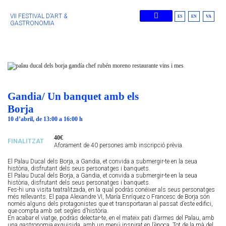
VII FESTIVAL D’ART &
ES
EN
VA
GASTRONOMIA
Edicions Anteriors
Gandia/ Un banquet amb els
Borja
10 d’abril, de 13:00 a 16:00 h
40€
FINALITZAT
Aforament de 40 persones amb inscripció prèvia.
El Palau Ducal dels Borja, a Gandia, et convida a submergir-te en la seua
història, disfrutant dels seus personatges i banquets.​
El Palau Ducal dels Borja, a Gandia, et convida a submergir-te en la seua
història, disfrutant dels seus personatges i banquets.​
Fes-hi una visita teatralitzada, en la qual podràs conéixer als seus personatges
més rellevants. El papa Alexandre VI, María Enríquez o Francesc de Borja són
només alguns dels protagonistes que et transportaran al passat d’este edifici,
que compta amb set segles d’història.
En acabar el viatge, podràs delectar-te, en el mateix pati d’armes del Palau, amb
una gastronomia exquisida, amb un menú inspirat en l’època. Tot de la mà del