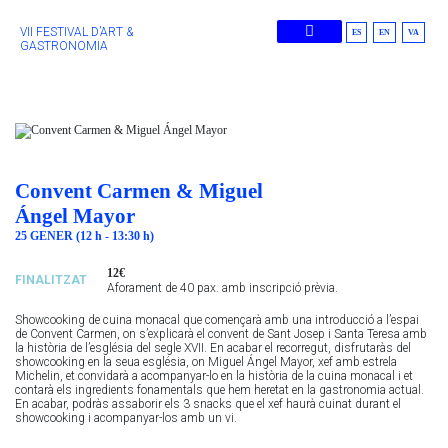
VII FESTIVAL D’ART &
ES
EN
VA
GASTRONOMIA
Edicions Anteriors
Convent Carmen & Miguel
Ángel Mayor
25 GENER (12 h - 13:30 h)
12€
FINALITZAT
Aforament de 40 pax. amb inscripció prèvia.
Showcooking de cuina monacal que començarà amb una introducció a l’espai
de Convent Carmen, on s’explicarà el convent de Sant Josep i Santa Teresa amb
la història de l’església del segle XVII. En acabar el recorregut, disfrutaràs del
showcooking en la seua església, on Miguel Ángel Mayor, xef amb estrela
Michelin, et convidarà a acompanyar-lo en la història de la cuina monacal i et
contarà els ingredients fonamentals que hem heretat en la gastronomia actual.
En acabar, podràs assaborir els 3 snacks que el xef haurà cuinat durant el
showcooking i acompanyar-los amb un vi.