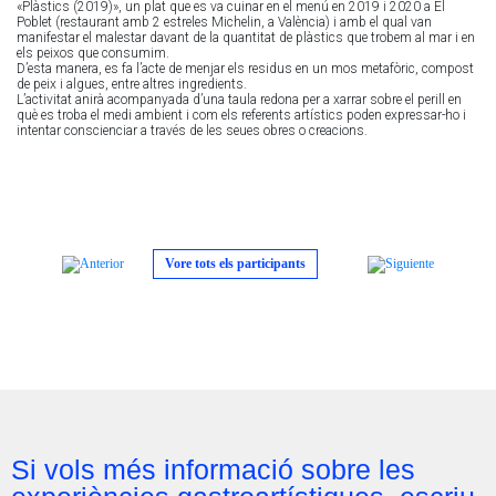
«Plàstics (2019)», un plat que es va cuinar en el menú en 2019 i 2020 a El
Poblet (restaurant amb 2 estreles Michelin, a València) i amb el qual van
manifestar el malestar davant de la quantitat de plàstics que trobem al mar i en
els peixos que consumim.
D’esta manera, es fa l’acte de menjar els residus en un mos metafòric, compost
de peix i algues, entre altres ingredients.
L’activitat anirà acompanyada d’una taula redona per a xarrar sobre el perill en
què es troba el medi ambient i com els referents artístics poden expressar-ho i
intentar conscienciar a través de les seues obres o creacions.
Vore tots els participants
Si vols més informació sobre les