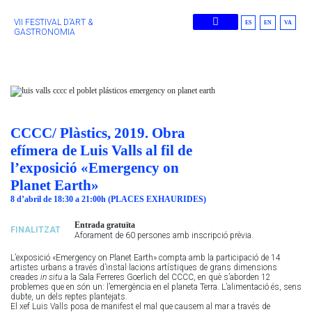
VII FESTIVAL D’ART &
ES
EN
VA
GASTRONOMIA
Edicions Anteriors
CCCC/ Plàstics, 2019. Obra
efímera de Luis Valls al fil de
l’exposició «Emergency on
Planet Earth»
8 d’abril de 18:30 a 21:00h (PLACES EXHAURIDES)
Entrada gratuïta
FINALITZAT
Aforament de 60 persones amb inscripció prèvia.
L’exposició «Emergency on Planet Earth» compta amb la participació de 14
artistes urbans a través d’instal·lacions artístiques de grans dimensions
creades
in situ
a la Sala Ferreres Goerlich del CCCC, en què s’aborden 12
problemes que en són un: l’emergència en el planeta Terra. L’alimentació és, sens
dubte, un dels reptes plantejats.
El xef Luis Valls posa de manifest el mal que causem al mar a través de