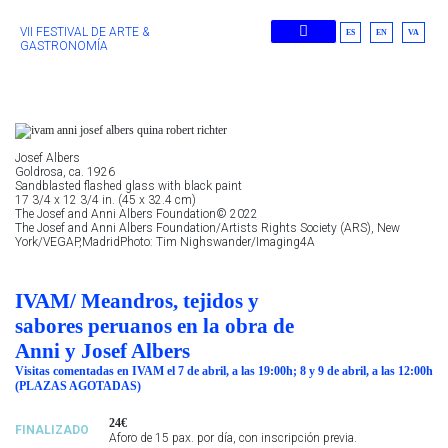
VII FESTIVAL DE ARTE &
ES
EN
VA
GASTRONOMÍA
Ediciones Anteriores
Josef Albers
Goldrosa, ca. 1926
Sandblasted flashed glass with black paint
17 3/4 x 12 3/4 in. (45 x 32.4 cm)
The Josef and Anni Albers Foundation© 2022
The Josef and Anni Albers Foundation/Artists Rights Society (ARS), New
York/VEGAP,MadridPhoto: Tim Nighswander/Imaging4A
IVAM/ Meandros, tejidos y
sabores peruanos en la obra de
Anni y Josef Albers
Visitas comentadas en IVAM el 7 de abril, a las 19:00h; 8 y 9 de abril, a las 12:00h
(PLAZAS AGOTADAS)
24€
FINALIZADO
Aforo de 15 pax. por día, con inscripción previa.