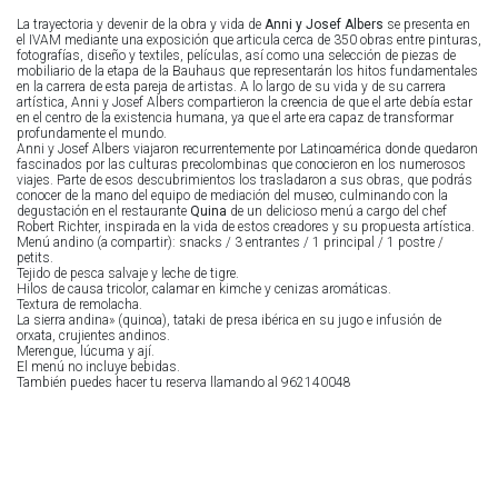
La trayectoria y devenir de la obra y vida de
Anni y Josef Albers
se presenta en
el IVAM mediante una exposición que articula cerca de 350 obras entre pinturas,
fotografías, diseño y textiles, películas, así como una selección de piezas de
mobiliario de la etapa de la Bauhaus que representarán los hitos fundamentales
en la carrera de esta pareja de artistas. A lo largo de su vida y de su carrera
artística, Anni y Josef Albers compartieron la creencia de que el arte debía estar
en el centro de la existencia humana, ya que el arte era capaz de transformar
profundamente el mundo.
Anni y Josef Albers viajaron recurrentemente por Latinoamérica donde quedaron
fascinados por las culturas precolombinas que conocieron en los numerosos
viajes. Parte de esos descubrimientos los trasladaron a sus obras, que podrás
conocer de la mano del equipo de mediación del museo, culminando con la
degustación en el restaurante
Quina
de un delicioso menú a cargo del chef
Robert Richter, inspirada en la vida de estos creadores y su propuesta artística.
Menú andino (a compartir): snacks / 3 entrantes / 1 principal / 1 postre /
petits.
Tejido de pesca salvaje y leche de tigre.
Hilos de causa tricolor, calamar en kimche y cenizas aromáticas.
Textura de remolacha.
La sierra andina» (quinoa), tataki de presa ibérica en su jugo e infusión de
orxata, crujientes andinos.
Merengue, lúcuma y ají.
El menú no incluye bebidas.
También puedes hacer tu reserva llamando al 962140048