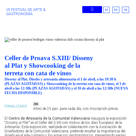
VII FESTIVAL DE ARTE &
ES
EN
VA
GASTRONOMÍA
Ediciones Anteriores
Celler de Proava S.XIII/ Disseny
al Plat y Showcooking de la
terreta con cata de vinos
Disseny al Plat. Diseño y artesanía alimentaria el 1 de abril, a las 19:30 h
(PLAZAS AGOTADAS) y Showcooking de la terreta con cata de vinos, el 3 de
abril a las 12:30h (PLAZAS AGOTADAS) y el 10 de abril a las 12:30h (NUEVA
FECHA DISPONIBLE)
20€
FINALIZADO
Aforo de 25 pax. para cada día, con inscripción previa.
El
Centro de Artesanía de la Comunitat Valenciana
inaugura la exposición
“
Disseny al Plat”
en el Celler del S.XIII con motivo de los días Europeos de la
Artesanía. Esta exposición, realizada en colaboración con la Asociación de
Diseñadores de la Comunitat Valenciana, pretende resaltar la importancia del
diseño en el arte culinario y los espacios gastronómicos, presentando piezas