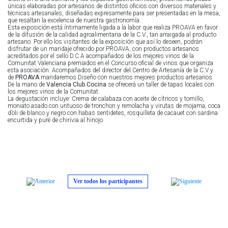
únicas elaboradas por artesanos de distintos oficios con diversos materiales y
técnicas artesanales, diseñadas expresamente para ser presentadas en la mesa,
que resaltan la excelencia de nuestra gastronomía.
Esta exposición está íntimamente ligada a la labor que realiza PROAVA en favor
de la difusión de la calidad agroalimentaria de la C.V., tan arraigada al producto
artesano. Por ello los visitantes de la exposición que así lo deseen, podrán
disfrutar de un maridaje ofrecido por PROAVA, con productos artesanos
acreditados por el sello D.C.A acompañados de los mejores vinos de la
Comunitat Valenciana premiados en el Concurso oficial de vinos que organiza
esta asociación. Acompañados del director del Centro de Artesanía de la C.V y
de
PROAVA
maridaremos Diseño con nuestros mejores productos artesanos.
De la mano de
Valencia Club Cocina
se ofrecerá un taller de tapas locales con
los mejores vinos de la Comunitat.
La degustación incluye: Crema de calabaza con aceite de cítricos y tomillo,
moniato asado con untuoso de tronchon y remolacha y virutas de mojama, coca
d’oli de blanco y negro con habas sentidetes, rosquilleta de cacauet con sardina
encurtida y puré de chirivia al hinojo.
Ver todos los participantes